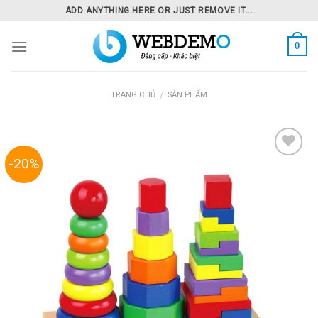
Skip
ADD ANYTHING HERE OR JUST REMOVE IT...
to
content
0
TRANG CHỦ
SẢN PHẨM
/
-20%
Add to
Wishlist