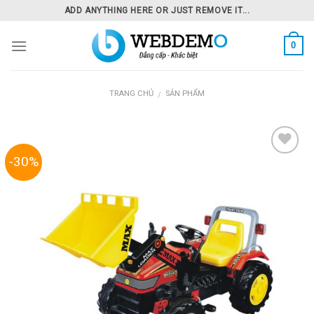
Skip
ADD ANYTHING HERE OR JUST REMOVE IT...
to
content
0
TRANG CHỦ
SẢN PHẨM
/
-30%
Add to
Wishlist