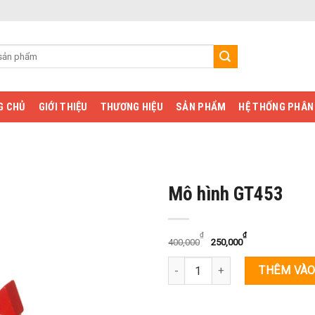
G CHỦ
GIỚI THIỆU
THƯƠNG HIỆU
SẢN PHẨM
HỆ THỐNG PHÂN
Mô hình GT453
Add to
Wishlist
₫
₫
400,000
250,000
Số lượng
THÊM VÀO