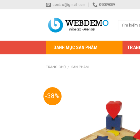
Skip
contact@gmail.com
09009009
to
content
TRAN
DANH MỤC SẢN PHẨM
TRANG CHỦ
SẢN PHẨM
/
-38%