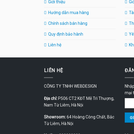
Giới thiệu
Gi
Hướng dẫn mua hàng
Tà
Chính sách bán hàng
Th
Quy định bảo hành
Yê
Liên hệ
Kh
LIÊN HỆ
ĐĂN
CÔNG TY TNHH WEBDESIGN
Nhập
mại 
Địa chỉ:
P506 CT2 KĐT Mễ Trì Thượng,
Nam Từ Liêm, Hà Nội
Showroom:
64 Hoàng Công Chất, Bắc
Từ Liêm, Hà Nội