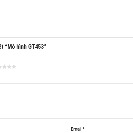
xét “Mô hình GT453”
Email
*