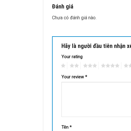
Đánh giá
Chưa có đánh giá nào.
Hãy là người đầu tiên nhận 
Your rating
1
2
3
4
5
Your review
*
Tên
*