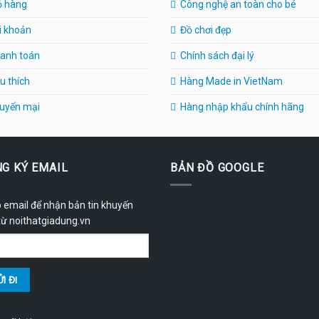
ỏ hàng
Công nghệ an toàn cho bé
i khoản
Đồ chơi đẹp
anh toán
Chính sách đại lý
u thích
Hàng Made in VietNam
uyến mại
Hàng nhập khẩu chính hãng
G KÝ EMAIL
BẢN ĐỒ GOOGLE
 email để nhận bản tin khuyến
từ noithatgiadung.vn