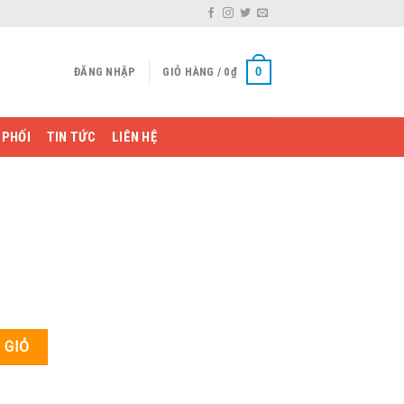
0
ĐĂNG NHẬP
GIỎ HÀNG /
0
₫
 PHỐI
TIN TỨC
LIÊN HỆ
 GIỎ